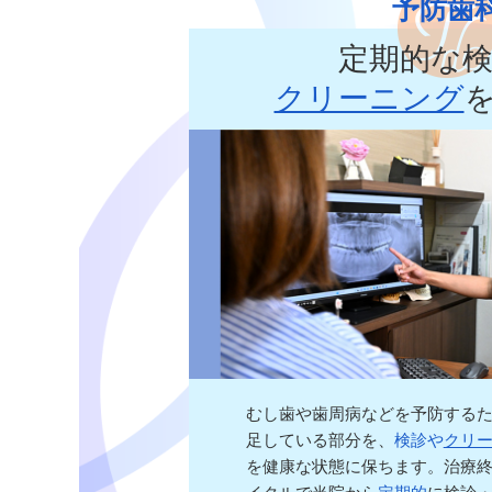
予防歯
定期的な
クリーニング
むし歯や歯周病などを予防する
足している部分を、
検診や
クリ
を健康な状態に保ちます。治療