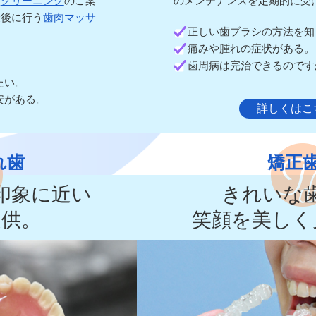
・
クリーニング
のご案
のメンテナンスを定期的に受
最後に行う
歯肉マッサ
正しい歯ブラシの方法を知
痛みや腫れの症状がある。
。
歯周病は完治できるのです
たい。
安がある。
詳しくはこ
れ歯
矯正
印象に近い
きれいな
提供。
笑顔を美しく