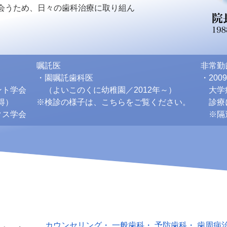
会うため、日々の歯科治療に取り組ん
嘱託医
非常勤
・園嘱託歯科医
・200
ント学会
（よいこのくに幼稚園／2012年～）
大学病
得）
※検診の様子は、こちらをご覧ください。
診療
クス学会
※隔
カウンセリング
・
一般歯科
・
予防歯科
・
歯周病