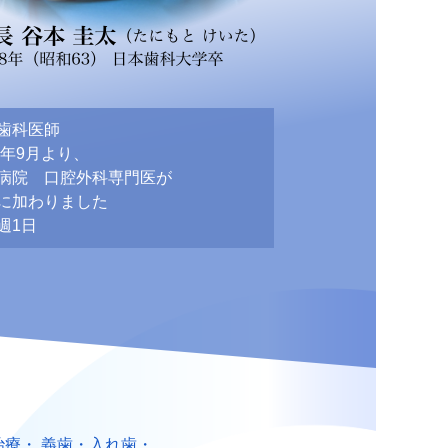
歯科医師
9年9月より、
院 口腔外科専門医が
に加わりました
週1日
治療
・
義歯・入れ歯
・