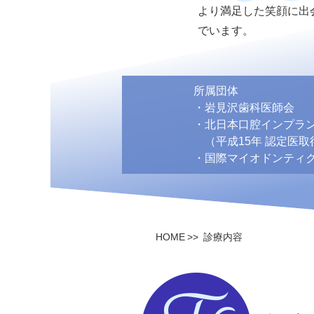
より満足した笑顔に出
でいます。
所属団体
・岩見沢歯科医師会
・北日本口腔インプラ
（平成15年 認定医取
・国際マイオドンティ
HOME
診療内容