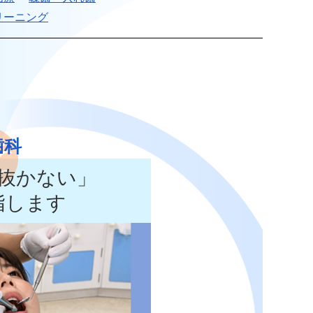
リーニング
歯科
抜かない」
指します