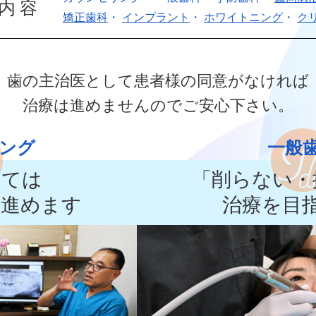
内容
矯正歯科
・
インプラント
・
ホワイトニング
・
ク
歯の主治医として
患者様の同意がなければ
治療は進めませんので
ご安心下さい。
ング
一般
いては
「削らない・
て進めます
治療を目