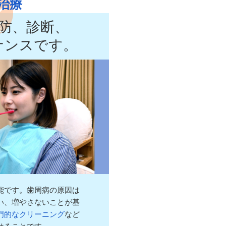
治療
防、診断、
ナンスです。
能です。歯周病の原因は
い、増やさないことが基
門的なクリーニング
など