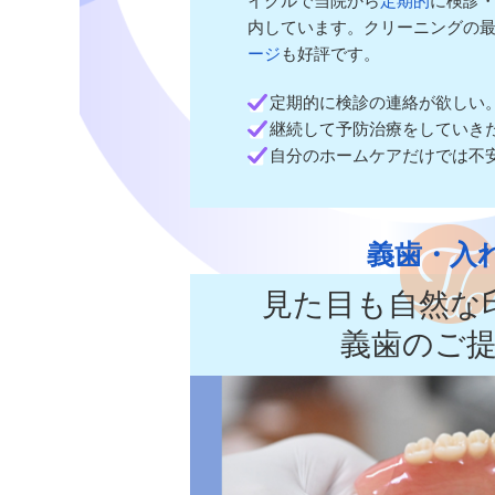
イクルで当院から
定期的
に検診
内しています。クリーニングの
ージ
も好評です。
定期的に検診の連絡が欲しい
継続して予防治療をしていき
自分のホームケアだけでは不
義歯・入
見た目も自然な
義歯のご