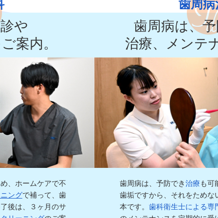
科
歯周病
検診や
歯周病は、予
をご案内。
治療、メンテ
ため、ホームケアで不
歯周病は、予防でき
治療
も可
ーニング
で補って、歯
歯垢ですから、それをためな
終了後は、３ヶ月のサ
本です。
歯科衛生士による専