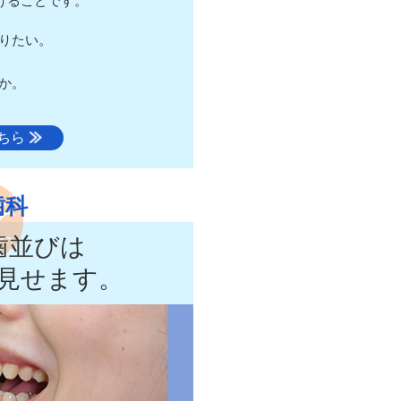
けることです。
りたい。
か。
ちら
歯科
歯並びは
見せます。