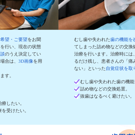
ご希望・ご要望
をお聞
むし歯や失われた
歯の機能を
査を行い、現在の状態
てしまった詰め物などの交換
相談
のうえ決定してい
治療を行います。治療時には
の場合は、
3D画像
を用
るだけ残し、患者さんの「痛
ない」といった
自覚症状を取
めます。
むし歯や失われた歯の機能
詰め物などの交換処置。
抜歯はなるべく避けたい。
治療したい。
療を受けたい。